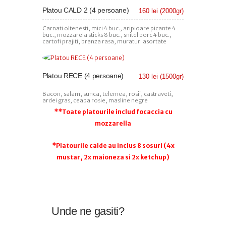
Platou CALD 2 (4 persoane)
160 lei (2000gr)
Carnati oltenesti, mici 4 buc., aripioare picante 4
buc., mozzarela sticks 8 buc., snitel porc 4 buc.,
cartofi prajiti, branza rasa, muraturi asortate
Platou RECE (4 persoane)
130 lei (1500gr)
Bacon, salam, sunca, telemea, rosii, castraveti,
ardei gras, ceapa rosie, masline negre
**Toate platourile includ focaccia cu
mozzarella
*Platourile calde au inclus 8 sosuri (4x
mustar, 2x maioneza si 2x ketchup)
Unde ne gasiti?