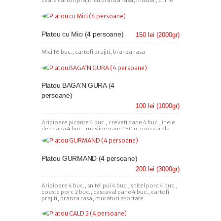
ceafa cartofi prajiti cu branza rasa, mustar, chifle
Platou cu Mici (4 persoane)
150 lei (2000gr)
Mici 16 buc., cartofi prajiti, branza rasa
Platou BAGA’N GURA (4
persoane)
100 lei (1000gr)
Aripioare picante 4 buc., creveti pane 4 buc., inele
de ceapa 4 buc., masline pane 150 g, mozzarela
sticks 4 buc., inele de calamar 4 buc.
Platou GURMAND (4 persoane)
200 lei (3000gr)
Aripioare 4 buc., snitel pui 4 buc., snitel porc 4 buc.,
coaste porc 2 buc., cascaval pane 4 buc., cartofi
prajiti, branza rasa, muraturi asortate